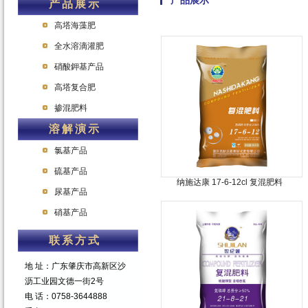
产品展示
产品展示
高塔海藻肥
全水溶滴灌肥
硝酸鉀基产品
高塔复合肥
掺混肥料
溶解演示
氯基产品
硫基产品
纳施达康 17-6-12cl 复混肥料
尿基产品
硝基产品
联系方式
地 址：广东肇庆市高新区沙
沥工业园文德一街2号
电 话：0758-3644888