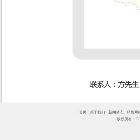
首页
关于我们
新闻动态
销售网
版权所有：Cop