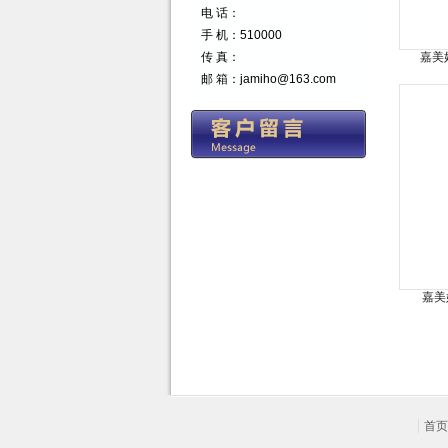
电 话：
手 机：510000
传 真：
嘉美好
邮 箱：jamiho@163.com
高化系列
嘉美好
首页